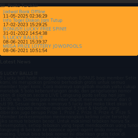
Berita Terakhir
Jadwal Bank Offline
11-05-2025 02:36:29
Info Togel Diskon Jam Tutup
17-02-2023 15:29:25
BONUS!!! LUCKY FREE SPIN!!!
31-01-2022 14:54:38
5 LUCKY BALLS !!!
08-06-2021 15:39:37
MEGA PRIZE LOTTERY JOWOPOOLS
08-06-2021 10:51:54
Latest
News
5 LUCKY BALLS !!!
5 Lucky ball hadir sebagai tambahan BONUS bagi member Setia
kami, ini merupakan promosi berhadiah gratis untuk semua
member togel kami. Cara mainnya sangatlah mudah yaitu cukup
menebak 5 bola keberuntungan anda, dan pengeluaran nomor
akan di siarkan secara LIVE Langsung pada setiap hari jam
18.00 wib. Dimana para member dapat menebak nomor dari 0
s/d 99, Sesuai dengan namanya 5 lucky ball maka tiket akan di
berikan kepada member maksimal 5 tiket & Hadiah yang
diberikan juga berupa Prize 1, Prize 2, Prize 3, Prize 4, Prize 5.
Member berkesempatan memenangkan kelima prize tersebut
jika semua tebakan benar. Untuk maksimal tebakan hanya 5x
kesempatan, setiap tebakan yang tepat mendapatkan uang tunai
langsung di berikan ke balance agent-agent anda masing-
masing. Untuk bisa tebak nomor ini diberikan gratis tidak di