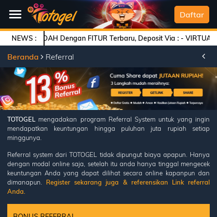
SELAMAT DATANG
Daftar
IN MUDAH Dengan FITUR Terbaru, Deposit Via : - VIRTUAL ACCOUNT 
NEWS :
Beranda
Beranda
Referral
Daftar
Togel
Live
Casino
TOTOGEL
mengadakan program Referral System untuk yang ingin
mendapatkan keuntungan hingga puluhan juta rupiah setiap
Slot
minggunya.
Games
Referral system dari TOTOGEL tidak dipungut biaya apapun. Hanya
dengan modal online saja, setelah itu anda hanya tinggal mengecek
Arcade
keuntungan Anda yang dapat dilihat secara online kapanpun dan
dimanapun.
Register sekarang juga & referensikan Link referral
Deposit
Anda.
History
BONUS REFERRAL