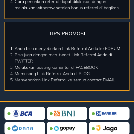
Cara penarikan referral dapat dilakukan dengan
melakukan withdraw setelah bonus referral di bagikan.
TIPS PROMOSI
Anda bisa menyebarkan Link Referral Anda ke FORUM
Bisa juga dengan men-tweet Link Referral Anda di
TWITTER
Melakukan posting komentar di FACEBOOK
Memasang Link Referral Anda di BLOG
Menyebarkan Link Referral ke semua contact EMAIL